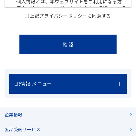
個人情報とは、本ウェブサイトをご利用になる方
個人を特定することができるあらゆる情報です。例
えば、本ウェブサイトが提供する特定のサービス
上記プライバシーポリシーに同意する
を利用するために登録した個人情報（所属・会社
名、部署名、住所、電話番号、氏名、Eメールアド
レス等）などがそれにあたります。
個人情報の取得
本ウェブサイトでは、個人情報を以下の通り取得
しております。
お客さまが見積依頼やデータのダウンロード
等の特定のサービスを利用する場合、登録フ
IR情報 メニュー
ォームでお客様の個人情報の登録をお願いし
ています。さらに登録後、お客様が見積依頼
等をされる場合、依頼内容につき詳細情報の
提供をお願いしています。また、本ウェブサ
企業情報
イトに関して、お問い合わせをいただく場
合、そのフォローアップを目的に、お客さま
に対して個人情報の提供をお願いすることが
製品受託サービス
ございます。